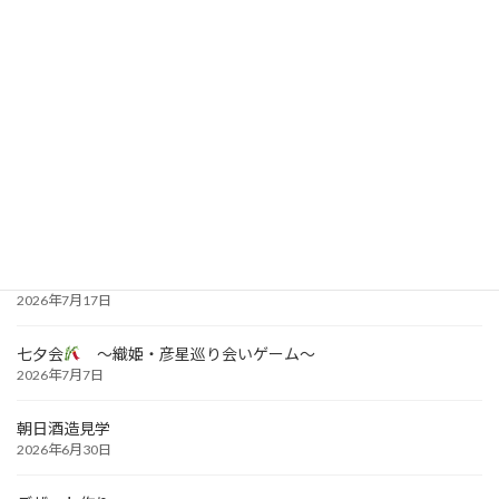
コロナウイルス発生状況及び面会について
最近のお知らせ
「カボチャ」成長日記！
2026年7月17日
七夕会
～織姫・彦星巡り会いゲーム～
2026年7月7日
朝日酒造見学
2026年6月30日