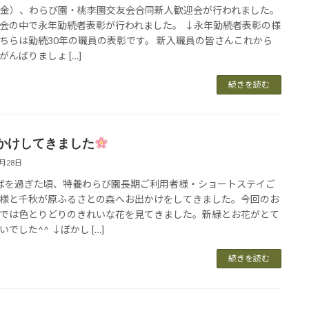
5（金）、わらび園・桃李園交友会合同新人歓迎会が行われました。
会の中で永年勤続者表彰が行われました。 ↓永年勤続者表彰の様
ちらは勤続30年の職員の表彰です。 新入職員の皆さんこれから
がんばりましょ […]
続きを読む
かけしてきました
5月28日
ばを過ぎた頃、特養わらび園長期ご利用者様・ショートステイご
様と千秋が原ふるさとの森へお出かけをしてきました。今回のお
では色とりどりのきれいな花を見てきました。新緑とお花がとて
でした^^ ↓ぼかし […]
続きを読む