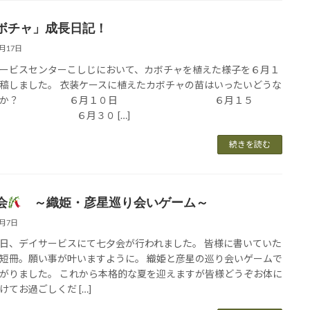
ボチャ」成長日記！
7月17日
ービスセンターこしじにおいて、カボチャを植えた様子を６月１
稿しました。 衣装ケースに植えたカボチャの苗はいったいどうな
たのか？ ６月１０日 ６月１５
 ６月３０ […]
続きを読む
会
～織姫・彦星巡り会いゲーム～
7月7日
日、デイサービスにて七夕会が行われました。 皆様に書いていた
短冊。願い事が叶いますように。 織姫と彦星の巡り会いゲームで
がりました。 これから本格的な夏を迎えますが皆様どうぞお体に
けてお過ごしくだ […]