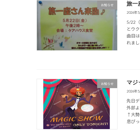
旅一
お知らせ
2026年
5/2
とウク
曲目は
れました
マジ
お知らせ
2026年
先日デ
外部よ
↑大勢
息ぴった