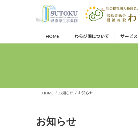
コ
ナ
崇徳厚生事業団
ン
ビ
テ
ゲ
ン
ー
ツ
シ
HOME
わらび園について
サービス
へ
ョ
ス
ン
キ
に
ッ
移
プ
動
HOME
お知らせ
お知らせ
お知らせ