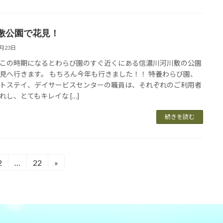
敷公園で花見！
4月23日
この時期になるとわらび園のすぐ近くにある信濃川河川敷の公園
見へ行きます。 もちろん今年も行きました！！ 特養わらび園、
トステイ、デイサービスセンターの職員は、それぞれのご利用者
れし、とてもキレイな […]
続きを読む
2
…
22
»
固
固
定
定
ペ
ペ
ー
ー
ジ
ジ