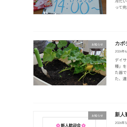
冷たい
って完
カボ
お知らせ
2026年
デイサ
種」を
た器で
た、違
新人
お知らせ
2026年