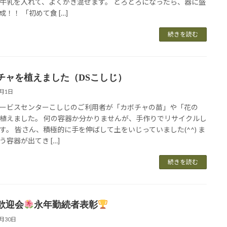
牛乳を入れて、よくかき混ぜます。 とろとろになったら、器に盛
成！！ 「初めて食 […]
続きを読む
チャを植えました（DSこしじ）
6月1日
ービスセンターこしじのご利用者が「カボチャの苗」や「花の
植えました。 何の容器か分かりませんが、手作りでリサイクルし
す。 皆さん、積極的に手を伸ばして土をいじっていました(^^) ま
う容器が出てき […]
続きを読む
歓迎会
永年勤続者表彰
5月30日