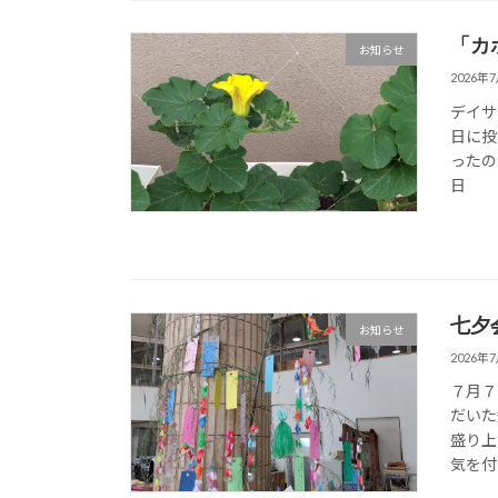
「カ
お知らせ
2026年
デイサ
日に投
っ
日
七夕
お知らせ
2026年
７月７
だいた
盛り上
気を付