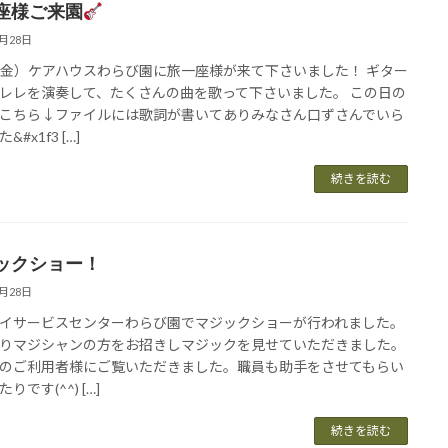
座様ご来園
5月28日
2（金）ケアハウスわらび園に旅一座様が来て下さいました！ ギター
レレを演奏して、たくさんの曲を歌って下さいました。 この日の
こちら↓ファイルには歌詞が書いてありみなさん口ずさんでいら
&#x1f3 […]
続きを読む
ックショー！
5月28日
イサービスセンターわらび園でマジックショーが行われました。
りマジシャンの方をお招きしマジックを見せていただきました。
のご利用者様にご覧いただきました。職員も助手をさせてもらい
りです(^^) […]
続きを読む