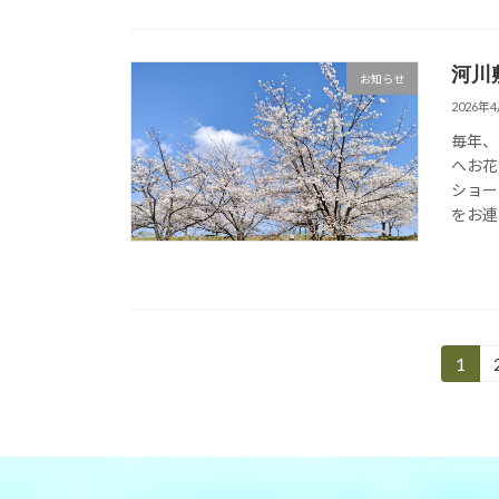
河川
お知らせ
2026年
毎年、
へお花
ショー
をお連
投
1
固
定
稿
ペ
の
ー
ジ
ペ