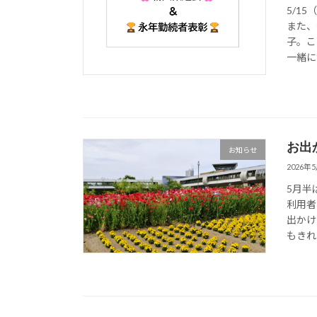
5/1
また、
子。こ
一緒に
お出
お知らせ
2026年
5月半
利用者
出かけ
もきれい