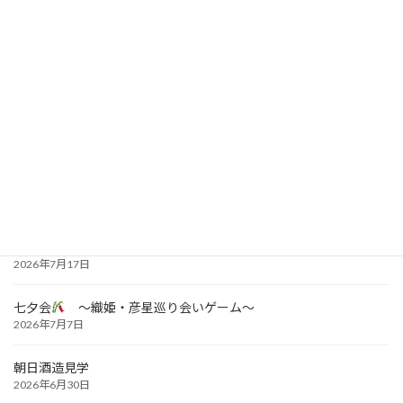
広報誌を更新しました
特養わらび園でおやつレクを行いました。
最近のお知らせ
「カボチャ」成長日記！
2026年7月17日
七夕会
～織姫・彦星巡り会いゲーム～
2026年7月7日
朝日酒造見学
2026年6月30日