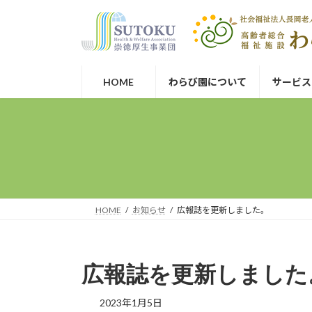
コ
ナ
崇徳厚生事業団
ン
ビ
テ
ゲ
ン
ー
ツ
シ
HOME
わらび園について
サービス
へ
ョ
ス
ン
キ
に
ッ
移
プ
動
HOME
お知らせ
広報誌を更新しました。
広報誌を更新しました
2023年1月5日