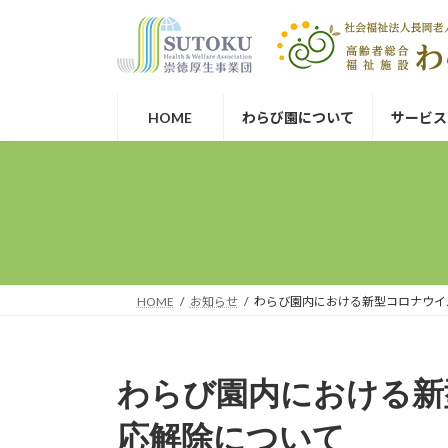
コ
ナ
崇徳厚生事業団
ン
ビ
テ
ゲ
ン
ー
ツ
シ
HOME
わらび園について
サービス
へ
ョ
ス
ン
キ
に
ッ
移
プ
動
HOME
お知らせ
わらび園内における新型コロナウイ
わらび園内における新
応解除について